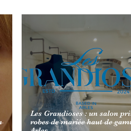
PHOTOGRAPHES
BIEN-ÊTRE
Les Grandioses : un salon pri
a
robes de mariée haut de ga
Arles