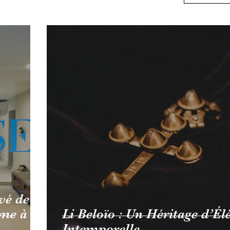
vé de
mme à
Li Beloïo : Un Héritage d’Él
Intemporelle