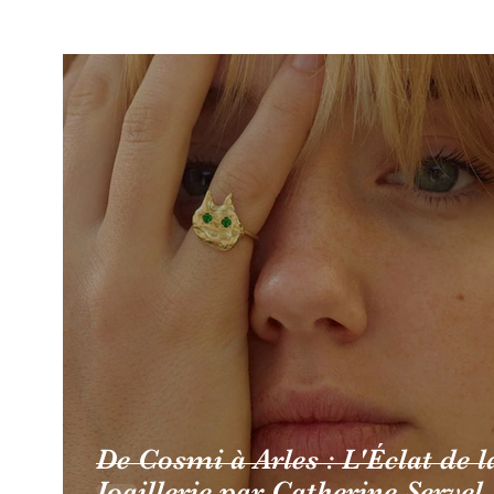
PRESSES
LIVRES
EXPOSITIONS
MUSÉES
De Cosmi à Arles : L'Éclat de l
Joaillerie par Catherine Servel