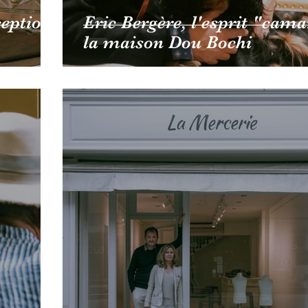
ception
Eric Bergère, l'esprit "cam
la maison Dou Bochi