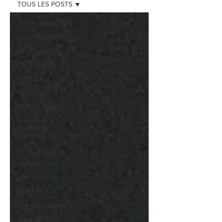
TOUS LES POSTS
TOUS LES POSTS
BOUTIQUES
RENCONTRES
CREATEURS
HOTELS
FESTIVALS
RESTAURANTS
MAISONS &
CHAMBRES
D'HÔTES
PRESSES
LIVRES
EXPOSITIONS
MUSÉES
PHOTOGRAPHES
BIEN-ÊTRE