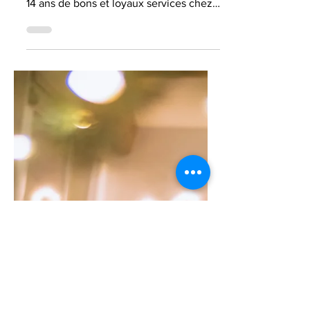
Le Gin BIGOURDAN,
le "London Dry"
Camarguais
L’aventure de la Distillerie de Camargue
de Thomas BIGOURDAN débute après
14 ans de bons et loyaux services chez
L’Occitane dont 4 à...