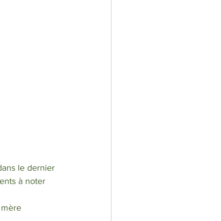
ans le dernier 
ents à noter 
e mère 