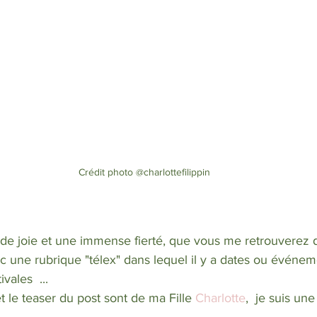
Crédit photo @charlottefilippin
nde joie et une immense fierté, que vous me retrouverez d
ec une rubrique "télex" dans lequel il y a dates ou événem
vales  ... 
et le teaser du post sont de ma Fille 
Charlotte
,  je suis un