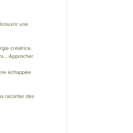
rgie créatrice.
rs... Approcher 
- une échappée 
us raconter des 