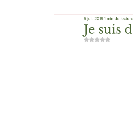
5 juil. 2019
1 min de lectur
RESTAURANTS
MAISONS & 
Je suis 
Noté NaN étoiles 
EXPOSITIONS
MUSÉES