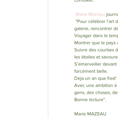
comblée.. 
Marie Mazeau
 journ
 "Pour célébrer l'art dans tous ses états: s'émerveiller devant une exposition, découvrir une 
galerie, rencontrer de
Voyager dans le temp
Montrer que le pays a
Suivre des courbes d'u
les étoiles et savoure
S'émerveiller devant s
forcément belle.
Deja un an que fred'
Avec une ambition à l
gens, des choses, de
Bonne lecture".      
Marie MAZEAU