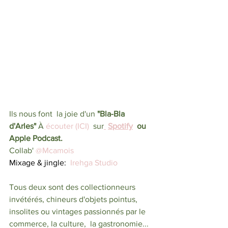
Ils nous font  la joie d'un 
"Bla-Bla 
d'Arles"
 À
 écouter (ICI)
  sur
Spotify
  ou  
Apple Podcast.  
Collab' 
@Mcamois 
Mixage & jingle:  
Irehga Studio
Tous deux sont des collectionneurs 
invétérés, chineurs d'objets pointus, 
insolites ou vintages passionnés par le 
commerce, la culture,  la gastronomie... 