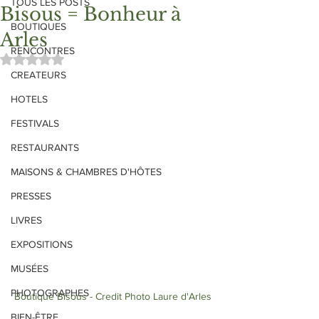
TOUS LES POSTS
Bisous = Bonheur à
BOUTIQUES
Arles
RENCONTRES
Noté NaN étoiles sur 5.
CREATEURS
HOTELS
FESTIVALS
RESTAURANTS
MAISONS & CHAMBRES D'HÔTES
PRESSES
LIVRES
EXPOSITIONS
MUSÉES
PHOTOGRAPHES
Boutique Bisous - Credit Photo Laure d'Arles 
BIEN-ÊTRE