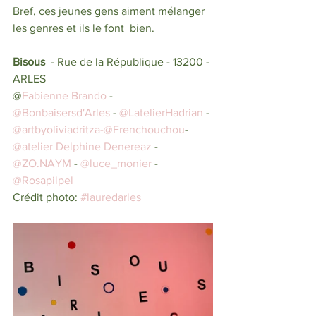
Bref, ces jeunes gens aiment mélanger 
les genres et ils le font  bien.     
Bisous 
 - Rue de la République - 13200 - 
ARLES 
@
Fabienne Brando
 - 
@Bonbaisersd'Arles
 - 
@L
atelierHadrian
 - 
@artbyoliviadritza-
@Frenchouchou
- 
@atelier Delphine Denereaz
 - 
@ZO.NAYM
 - 
@luce_monier 
- 
@Rosapilpel
Crédit photo: 
#lauredarles