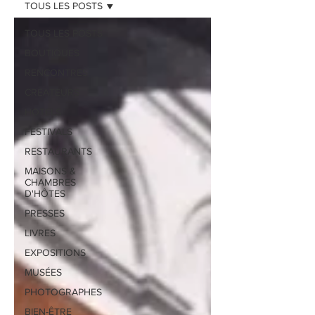
TOUS LES POSTS
TOUS LES POSTS
BOUTIQUES
RENCONTRES
CREATEURS
HOTELS
FESTIVALS
RESTAURANTS
MAISONS &
CHAMBRES
D'HÔTES
PRESSES
LIVRES
EXPOSITIONS
MUSÉES
PHOTOGRAPHES
BIEN-ÊTRE