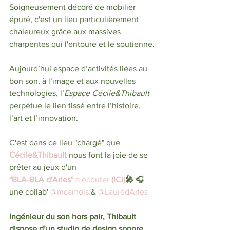
Soigneusement décoré de mobilier 
épuré, c'est un lieu particulièrement 
chaleureux grâce aux massives 
charpentes qui l'entoure et le soutienne.
Aujourd’hui espace d’activités liées au 
bon son, à l’image et aux nouvelles 
technologies, l’
Espace Cécile&Thibault 
perpétue le lien tissé entre l’histoire, 
l’art et l’innovation.
C'est dans ce lieu "chargé" que
Cécile&Thibault
 nous font la joie de se 
prêter au jeux d'un
"BLA-BLA d'Arles"
 a écouter 
(ICI)
🎤
 🎧
une collab' 
@mcamois.
& 
@LauredArles
Ingénieur du son hors pair, Thibault 
dispose d’un studio de design sonore 