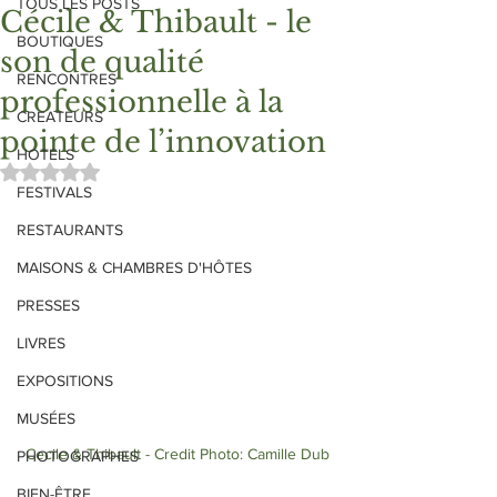
TOUS LES POSTS
Cécile & Thibault - le
BOUTIQUES
son de qualité
RENCONTRES
professionnelle à la
CREATEURS
pointe de l’innovation
HOTELS
Noté NaN étoiles sur 5.
FESTIVALS
RESTAURANTS
MAISONS & CHAMBRES D'HÔTES
PRESSES
LIVRES
EXPOSITIONS
MUSÉES
Cecile & Thibault - Credit Photo: Camille Dub
PHOTOGRAPHES
BIEN-ÊTRE