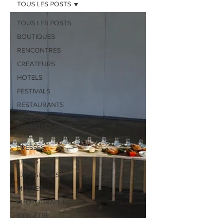
TOUS LES POSTS
TOUS LES POSTS
BOUTIQUES
RENCONTRES
CREATEURS
HOTELS
FESTIVALS
RESTAURANTS
MAISONS &
CHAMBRES
D'HÔTES
PRESSES
LIVRES
EXPOSITIONS
MUSÉES
PHOTOGRAPHES
BIEN-ÊTRE