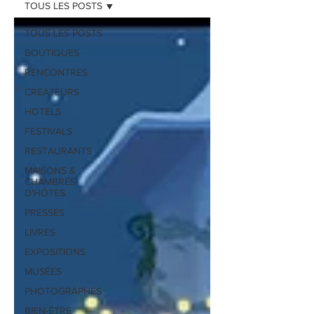
TOUS LES POSTS
TOUS LES POSTS
BOUTIQUES
RENCONTRES
CREATEURS
HOTELS
FESTIVALS
RESTAURANTS
MAISONS &
CHAMBRES
D'HÔTES
PRESSES
LIVRES
EXPOSITIONS
MUSÉES
PHOTOGRAPHES
BIEN-ÊTRE